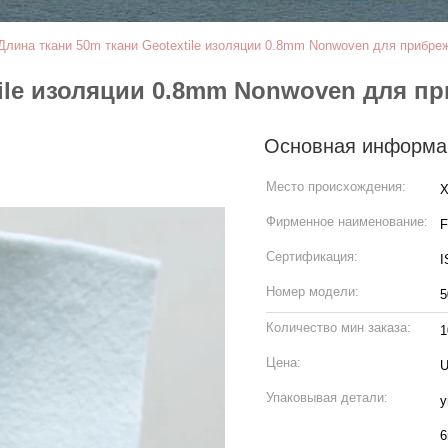
Длина ткани 50m ткани Geotextile изоляции 0.8mm Nonwoven для прибре
tile изоляции 0.8mm Nonwoven для п
Основная информа
Место происхождения:
Х
Фирменное наименование:
Сертификация:
I
Номер модели:
5
Количество мин заказа:
1
Цена:
U
Упаковывая детали:
у
6