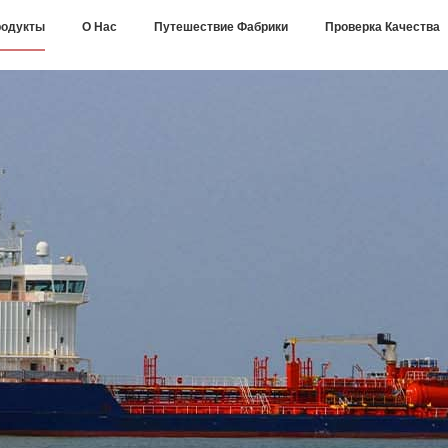
одукты
О Нас
Путешествие Фабрики
Проверка Качества