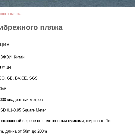
жного пляжа
рибрежного пляжа
ция
ЭФЭИ, Китай
FUYUN
SO, GB, BV,CE, SGS
0×6
000 квадратных метров
SD 0.1-0.95 Square Meter
пакованный в крене со сплетенными сумками, ширина от 1m до
m, длина от 50m до 200m