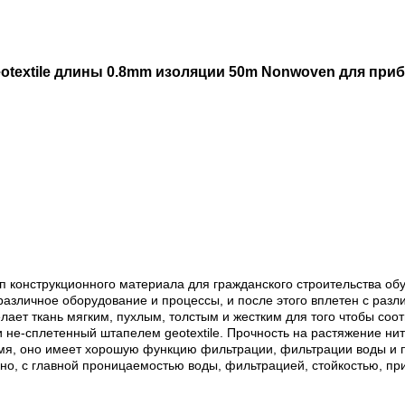
eotextile длины 0.8mm изоляции 50m Nonwoven для при
п конструкционного материала для гражданского строительства об
 различное оборудование и процессы, и после этого вплетен с разл
лает ткань мягким, пухлым, толстым и жестким для того чтобы соо
 и не-сплетенный штапелем geotextile. Прочность на растяжение ни
ремя, оно имеет хорошую функцию фильтрации, фильтрации воды и 
но, с главной проницаемостью воды, фильтрацией, стойкостью, п