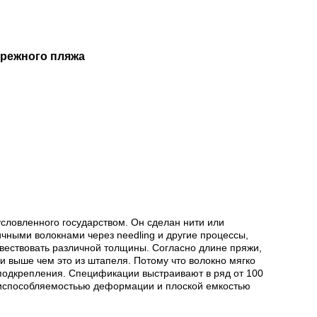
брежного пляжа
условленного государством. Он сделан нити или
ичными волокнами через needling и другие процессы,
твествовать различной толщины. Согласно длине пряжи,
ти выше чем это из штапеля. Потому что волокно мягко
подкрепления. Спецификации выстраивают в ряд от 100
риспособляемостьью деформации и плоской емкостью