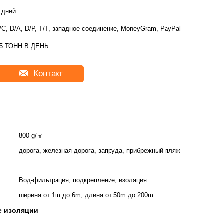
 дней
/C, D/A, D/P, T/T, западное соединение, MoneyGram, PayPal
5 ТОНН В ДЕНЬ
Контакт
800 g/㎡
дорога, железная дорога, запруда, прибрежный пляж
Вод-фильтрация, подкрепление, изоляция
ширина от 1m до 6m, длина от 50m до 200m
le изоляции