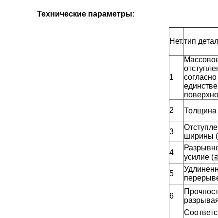
Технические параметры:
Нет.
тип дета
Массово
отступле
1
согласно
единстве
поверхно
2
Толщина
Отступле
3
ширины 
Разрывн
4
усилие (
Удлиненн
5
перерыве
Прочнос
6
разрывая
Соответ