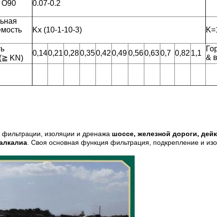
 O90
0.07-0.2
ьная
емость
Kx (10-1-10-3)
K=
ть
Го
0,14
0,21
0,28
0,35
0,42
0,49
0,56
0,63
0,7
0,82
1,1
& 
(
≧
KN)
Отправить
, фильтрации, изоляции и дренажа
шоссе, железной дороги, дей
 алкалиа
. Своя основная функция фильтрация, подкрепление и из