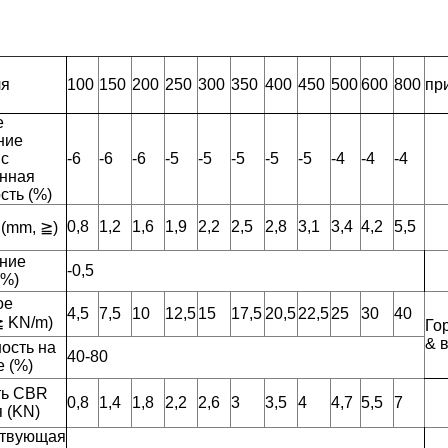
ля
100
150
200
250
300
350
400
450
500
600
800
пр
е
ние
 с
-6
-6
-6
-5
-5
-5
-5
-5
-4
-4
-4
нная
сть (%)
0,8
1,2
1,6
1,9
2,2
2,5
2,8
3,1
3,4
4,2
5,5
 (mm,
≧
)
ние
-0,5
Оставьте сообщение
(%)
ое
Мы скоро тебе перезвоним!
4,5
7,5
10
12,5
15
17,5
20,5
22,5
25
30
40
≧
KN/m)
Го
& 
ость на
40-80
 (%)
ть CBR
0,8
1,4
1,8
2,2
2,6
3
3,5
4
4,7
5,5
7
 (KN)
ствующая