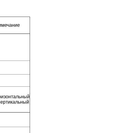
имечание
ризонтальный
вертикальный