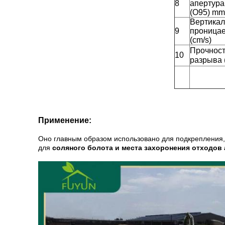
8
апертура
(O95) mm
Вертикал
9
проница
(cm/s)
Прочнос
10
разрыва 
Применение:
Оно главным образом использовано для подкрепления
для
соляного болота и места захоронения отходов