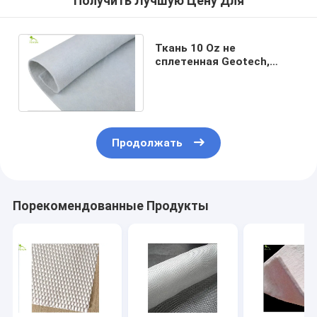
Получить Лучшую Цену Для
Ткань 10 Oz не
сплетенная Geotech,
Geotextile полиэстера
800gsm вымощая ткань
Продолжать
Порекомендованные Продукты