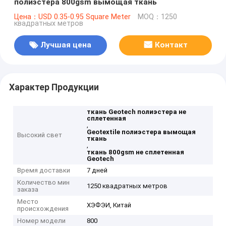
полиэстера 800gsm вымощая ткань
Цена：USD 0.35-0.95 Square Meter
MOQ：1250
квадратных метров
Лучшая цена
Контакт
Характер Продукции
ткань Geotech полиэстера не
сплетенная
,
Geotextile полиэстера вымощая
Высокий свет
ткань
,
ткань 800gsm не сплетенная
Geotech
Время доставки
7 дней
Количество мин
1250 квадратных метров
заказа
Место
ХЭФЭИ, Китай
происхождения
Номер модели
800