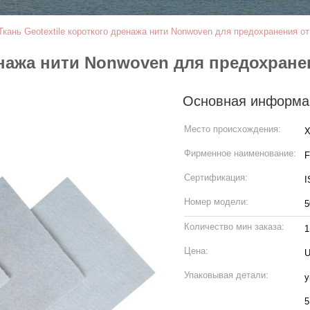
Ткань Geotextile короткого дренажа нити Nonwoven для предохранения о
ренажа нити Nonwoven для предохран
Основная информа
Место происхождения:
Х
Фирменное наименование:
Сертификация:
I
Номер модели:
5
Количество мин заказа:
1
Цена:
U
Упаковывая детали:
у
5