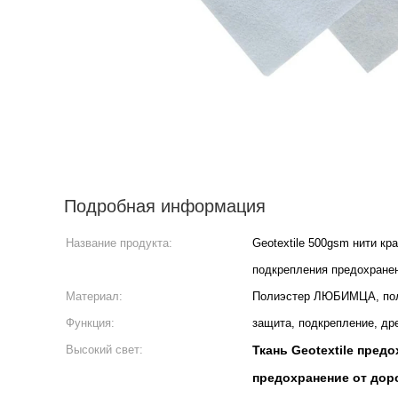
Подробная информация
Название продукта:
Geotextile 500gsm нити к
подкрепления предохранен
Материал:
Полиэстер ЛЮБИМЦА, пол
Функция:
защита, подкрепление, др
Высокий свет:
Ткань Geotextile пред
предохранение от дор