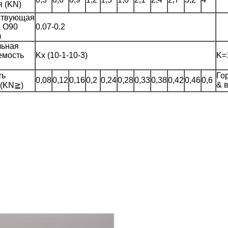
 (KN)
ствующая
а O90
0.07-0.2
m
льная
емость
Kx (10-1-10-3)
K=1
ть
Го
0,08
0,12
0,16
0,2
0,24
0,28
0,33
0,38
0,42
0,46
0,6
& 
 (KN≧)