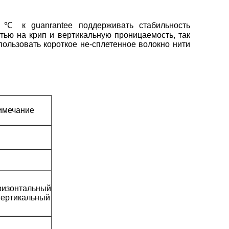
0℃ к guanrantee поддерживать стабильность
стью на крип и
вертикальную проницаемость, так
спользовать короткое не-сплетенное волокно нити
имечание
ризонтальный
вертикальный