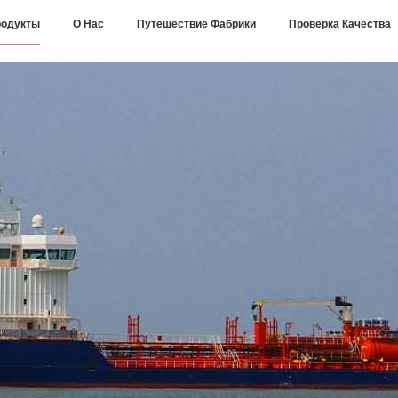
одукты
О Нас
Путешествие Фабрики
Проверка Качества