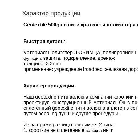
Характер продукции
Geotextile 500gsm нити краткости полиэсте
Быстрая деталь:
материал: Полиэстер ЛЮБИМЦА, полипропилен 
защита, подкрепление, дренаж
функция:
толщина: 3.3mm
применение: учреждение lroadbed, железная дор
Характер продукции:
Наш geotextile нити волокна компании короткий
проектируя конструкционный материал. Он в по
сплетенный geotextile нити волокна
вплетен
в се
путем needling пунш и другие процедуры.
Из-за пряжи разницы, оно имеет 2 типа:
1.
короткие не сплетенные
нити
волокна