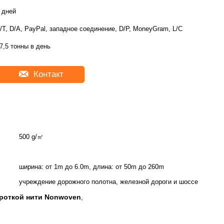
 дней
/T, D/A, PayPal, западное соединение, D/P, MoneyGram, L/C
7,5 тонны в день
Контакт
500 g/㎡
ширина: от 1m до 6.0m, длина: от 50m до 260m
учреждение дорожного полотна, железной дороги и шоссе
короткой нити Nonwoven
,