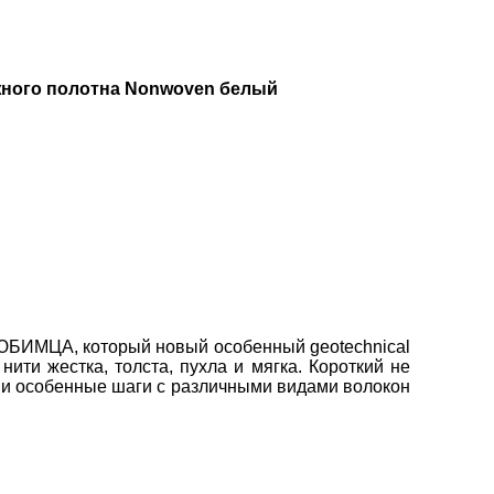
ожного полотна Nonwoven белый
 ЛЮБИМЦА
, который
новый особенный geotechnical
нити
жестка,
толста,
пухла и
мягка.
Короткий
не
 и особенные шаги
с различными видами волокон