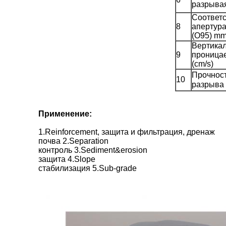
разрывая
Соответ
8
апертур
(O95) m
Вертика
9
проница
(cm/s)
Прочнос
10
разрыва
Применение:
1.Reinforcement, защита и фильтрация, дренаж
почва 2.Separation
контроль 3.Sediment&erosion
защита 4.Slope
стабилизация 5.Sub-grade