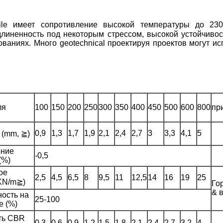
tile имеет
сопротивление
высокой температуры до 23
линенность под некоторым стрессом, высокой устойчиво
ованиях. Много
geotechnical проектируя проектов могут и
ля
100
150
200
250
300
350
400
450
500
600
800
пр
0,9
1,3
1,7
1,9
2,1
2,4
2,7
3
3,3
4,1
5
(mm, ≧)
ение
-0,5
(%)
ое
2,5
4,5
6,5
8
9,5
11
12,5
14
16
19
25
KN/m≧)
Го
& 
ость на
25-100
е (%)
ть CBR
0,3
0,6
0,9
1,2
1,5
1,8
2,1
2,4
2,7
3,2
4