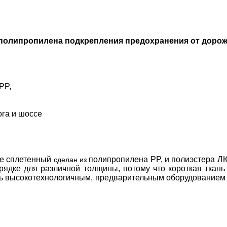
ра полипропилена подкрепления предохранения от дор
PP,
ога и шоссе
 не сплетенный
полипропилена PP, и полиэстера
сделан из
рядке для различной толщины, потому что
короткая
ткань
ть высокотехнологичным, предварительным оборудованием