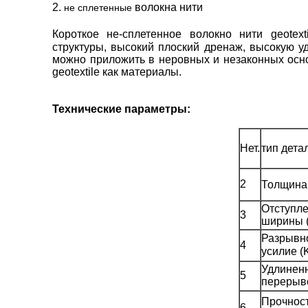
2.
волокна нити
не сплетенные
Короткое не-сплетенное волокно нити geotex
структуры, высокий плоский дренаж,
высокую уд
можно приложить в неровных и незаконных осн
geotextile как материалы.
Технические параметры:
Нет.
тип дета
2
Толщина 
Отступл
3
ширины 
Разрывн
4
усилие (
Удлиненн
5
перерыв
Прочнос
6