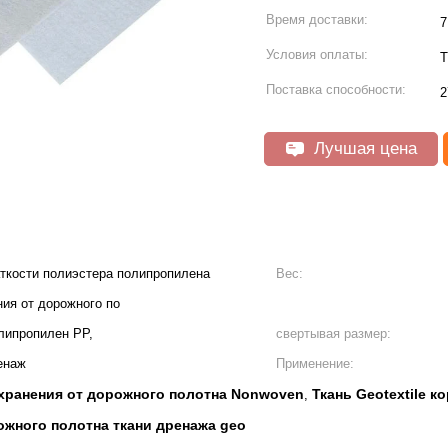
Время доставки:
7
Условия оплаты:
T
Поставка способности:
2
Лучшая цена
раткости полиэстера полипропилена
Вес:
ия от дорожного по
ипропилен PP,
свертывая размер:
енаж
Применение:
охранения от дорожного полотна Nonwoven
Ткань Geotextile 
,
ожного полотна ткани дренажа geo