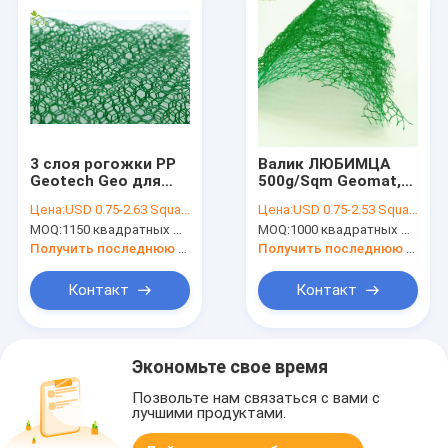
3 слоя рогожки PP
Валик ЛЮБИМЦА
Geotech Geo для
500g/Sqm Geomat,
гравия подъездных
циновка засорителя
Цена:
USD 0.75-2.63 Square Meter
Цена:
USD 0.75-2.53 Square Meter
дорог усиливают
Geotech для
MOQ:
1150 квадратных метров
MOQ:
1000 квадратных метров
EM5
растительности
защищает
Получить последнюю цену
Получить последнюю цену
Контакт
Контакт
Экономьте свое время
Позвольте нам связаться с вами с
лучшими продуктами.