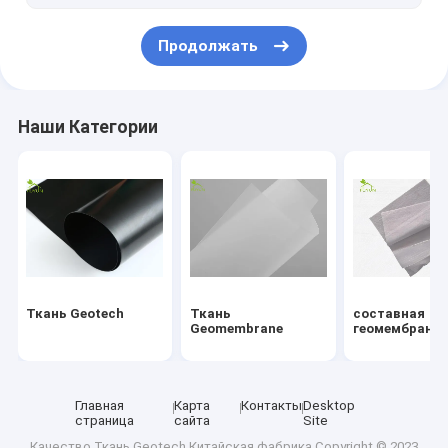
Продолжать
Наши Категории
Ткань Geotech
Ткань
составная
Geomembrane
геомембрана
Главная
Карта
Контакты
Desktop
страница
сайта
Site
Качество
Ткань Geotech
Китайская фабрика.Copyright © 2023