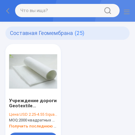
Составная Геомембрана
(25)
Учреждение дороги
Geotextile
управлением
Цена:
USD 2.25-4.55 Square Meter
размывания
MOQ:
2000 квадратных метров
Geomembrane
дренажных
Получить последнюю цену
траншей составное