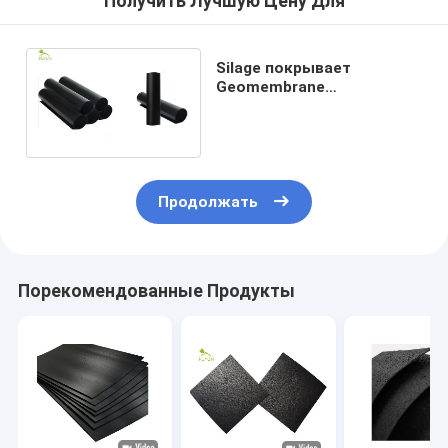
Получить Лучшую Цену Для
Silage покрывает
Geomembrane
выравнивая толщину
HDPE 1.0mm оксигенации
ткани
Продолжать
Порекомендованные Продукты