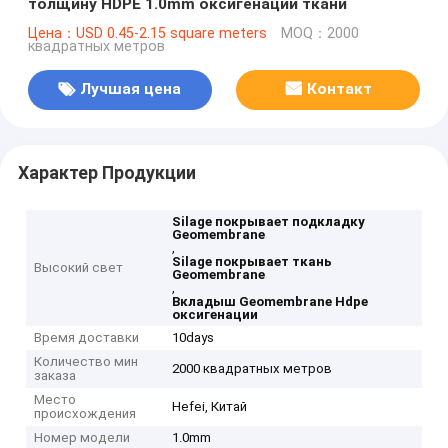
толщину HDPE 1.0mm оксигенации ткани
Цена：USD 0.45-2.15 square meters
MOQ：2000
квадратных метров
Лучшая цена
Контакт
Характер Продукции
Silage покрывает подкладку
Geomembrane
,
Silage покрывает ткань
Высокий свет
Geomembrane
,
Вкладыш Geomembrane Hdpe
оксигенации
Время доставки
10days
Количество мин
2000 квадратных метров
заказа
Место
Hefei, Китай
происхождения
Номер модели
1.0mm