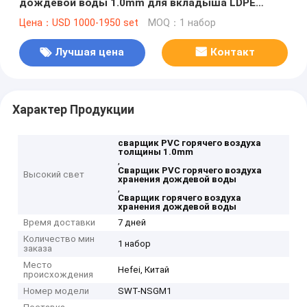
дождевой воды 1.0mm для вкладыша LDPE
Geomembrane HDPE PE
Цена：USD 1000-1950 set
MOQ：1 набор
Лучшая цена
Контакт
Характер Продукции
сварщик PVC горячего воздуха
толщины 1.0mm
,
Сварщик PVC горячего воздуха
Высокий свет
хранения дождевой воды
,
Сварщик горячего воздуха
хранения дождевой воды
Время доставки
7 дней
Количество мин
1 набор
заказа
Место
Hefei, Китай
происхождения
Номер модели
SWT-NSGM1