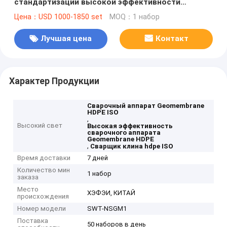
стандартизации высокой эффективности
сварочного аппарата Geomembrane HDPE
Цена：USD 1000-1850 set
MOQ：1 набор
Лучшая цена
Контакт
Характер Продукции
Сварочный аппарат Geomembrane
HDPE ISO
,
Высокий свет
Высокая эффективность
сварочного аппарата
Geomembrane HDPE
,
Сварщик клина hdpe ISO
Время доставки
7 дней
Количество мин
1 набор
заказа
Место
ХЭФЭИ, КИТАЙ
происхождения
Номер модели
SWT-NSGM1
Поставка
50 наборов в день