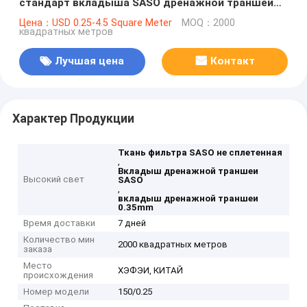
стандарт вкладыша SASO дренажной траншеи
600g/M2
Цена：USD 0.25-4.5 Square Meter
MOQ：2000
квадратных метров
Лучшая цена
Контакт
Характер Продукции
Ткань фильтра SASO не сплетенная
,
Вкладыш дренажной траншеи
Высокий свет
SASO
,
вкладыш дренажной траншеи
0.35mm
Время доставки
7 дней
Количество мин
2000 квадратных метров
заказа
Место
ХЭФЭИ, КИТАЙ
происхождения
Номер модели
150/0.25