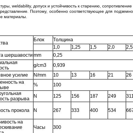
ы, weldability, допуск и устойчивость к старению, сопротивлени
редставление. Поэтому, особенно соответствующее для подземно
ые материалы.
Блок
Толщина
тва
1,0
1,25
1,5
2,0
2,5
та шершавости
mm
0,25
мальная
g/cm3
0,939
ость
вное усилие
N/mm
10
13
16
21
26
енность на
%
100
рыве
угольная
N
125
156
187
249
31
ость разрыва
ость прокола
N
267
333
400
534
66
чивость на
ескивание
Часы
300
са