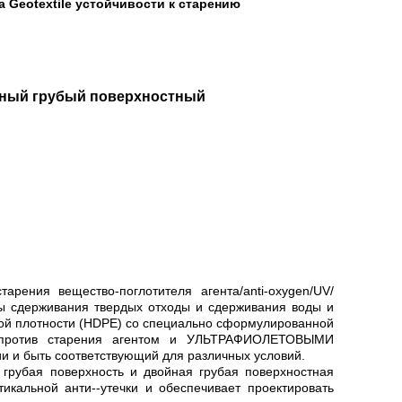
 Geotextile устойчивости к старению
ерный грубый поверхностный
рения вещество-поглотителя агента/anti-oxygen/UV/
ды сдерживания твердых отходы и сдерживания воды и
ой плотности (HDPE) со специально сформулированной
н, против старения агентом и УЛЬТРАФИОЛЕТОВЫМИ
 и быть соответствующий для различных условий.
грубая поверхность и двойная грубая поверхностная
кальной анти--утечки и обеспечивает проектировать