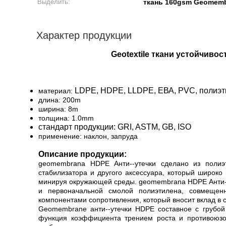
Выделить:
ткань 160gsm Geomem
Характер продукции
Geotextile ткани устойчив
LDPE, HDPE, LLDPE, ЕВА, PVC, полиэт
материал:
длина: 200m
ширина: 8m
толщина: 1.0mm
стандарт продукции: GRI, ASTM, GB, ISO
применение: наклон, запруда
Описание продукции:
geomembrana HDPE Анти--утечки сделано из полиэти
стабилизатора и другого аксессуара, который широк
минируя окружающей среды. geomembrana HDPE Анти--
и первоначальной смолой полиэтилена, совмещен
компонентами сопротивления, который вносит вклад в
Geomembrane анти--утечки HDPE составное с грубой
функция коэффициента трением роста и противоюзов