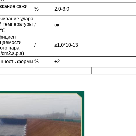
ржание сажи
%
2.0-3.0
чивание удара
й температуры
/
ок
0℃
фициент
цаемости
/
≤1.0*10-13
ого пара
/cm2.s.p.a)
анность формы
%
±2