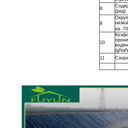
Соде
8
(ряд)
Охруп
низко
9
на -7
Коэф
прони
10
водян
(gNaN
11
Сохр