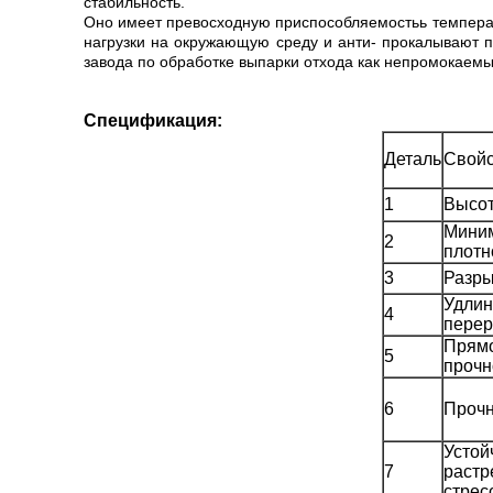
стабильность.
Оно имеет превосходную приспособляемостьь температур
нагрузки на окружающую среду и анти- прокалывают п
завода по обработке выпарки отхода как непромокаем
Спецификация:
Деталь
Свойс
1
Высо
Мини
2
плотн
3
Разры
Удлин
4
пере
Прямо
5
прочн
6
Прочн
Устой
7
растр
стрес