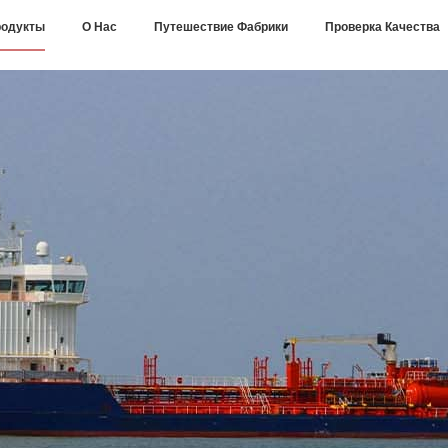
одукты
О Нас
Путешествие Фабрики
Проверка Качества