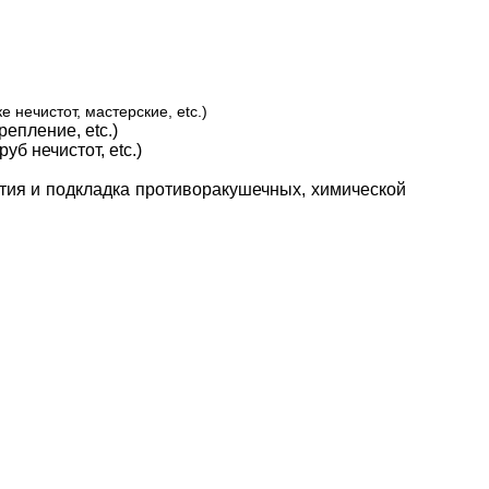
нечистот, мастерские, etc.)
епление, etc.)
б нечистот, etc.)
тия и подкладка противоракушечных, химической