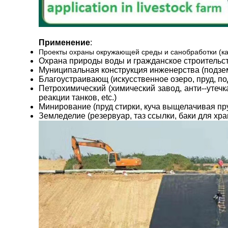
Применение
:
Проекты охраны окружающей среды и санобработки (как 
Охрана природы воды и гражданское строительство
Муниципальная конструкция инженерства (подземн
Благоустраивающ (искусственное озеро, пруд, под
Петрохимический (химический завод, анти--уте
реакции танков, etc.)
Минирование (пруд стирки, куча выщелачивая пруд
Земледелие (резервуар, таз ссылки, баки для хран