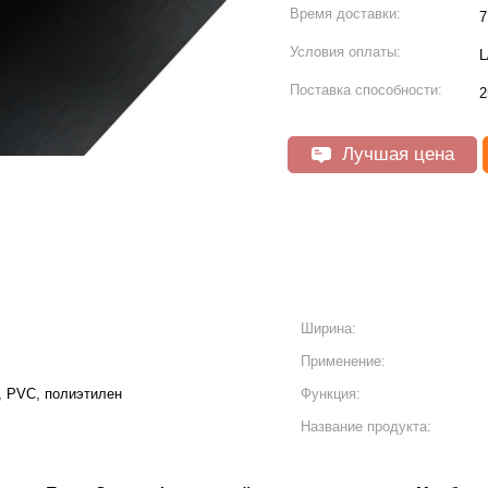
Время доставки:
7
Условия оплаты:
L
Поставка способности:
2
Лучшая цена
Ширина:
Применение:
 PVC, полиэтилен
Функция:
Название продукта: