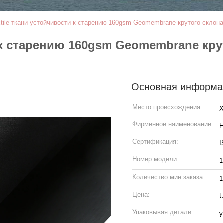
tile ткани устойчивости к старению 160gsm Geomembrane крутого склон
и к старению 160gsm Geomembrane кр
Основная информа
Место происхождения:
Х
Фирменное наименование:
Сертификация:
I
Номер модели:
1
Количество мин заказа:
1
Цена:
U
Упаковывая детали:
у