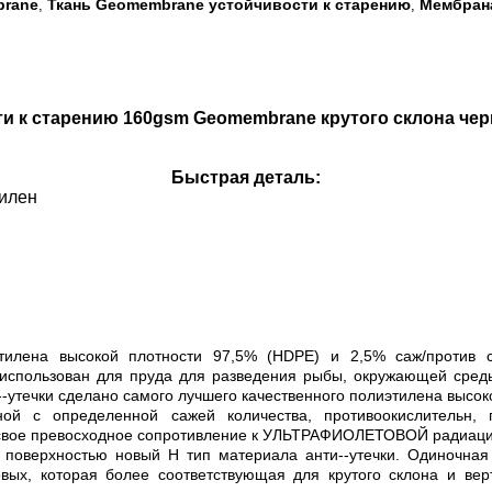
brane
Ткань Geomembrane устойчивости к старению
Мембрана
,
,
ости к старению 160gsm Geomembrane крутого склона ч
Быстрая деталь:
илен
лена высокой плотности 97,5% (HDPE) и 2,5% саж/против ста
о использован для пруда для разведения рыбы, окружающей сре
утечки сделано самого лучшего качественного полиэтилена высок
ной с определенной сажей количества, противоокислитель
 свое превосходное сопротивление к УЛЬТРАФИОЛЕТОВОЙ радиации
 поверхностью новый Н тип материала анти--утечки. Одиночная 
ых, которая более соответствующая для крутого склона и верти