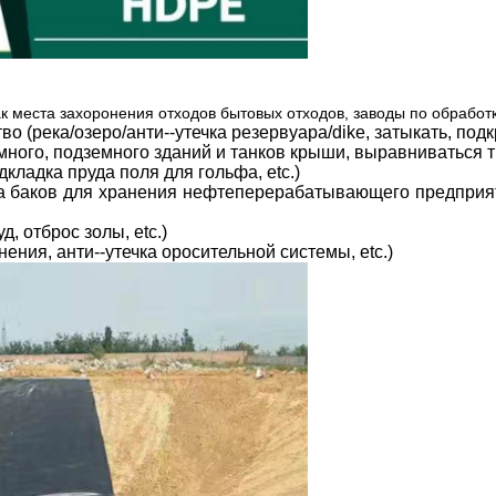
места захоронения отходов бытовых отходов, заводы по обработке 
 (река/озеро/анти--утечка резервуара/dike, затыкать, подкр
ого, подземного зданий и танков крыши, выравниваться тру
кладка пруда поля для гольфа, etc.)
чка баков для хранения нефтеперерабатывающего предприя
, отброс золы, etc.)
ения, анти--утечка оросительной системы, etc.)